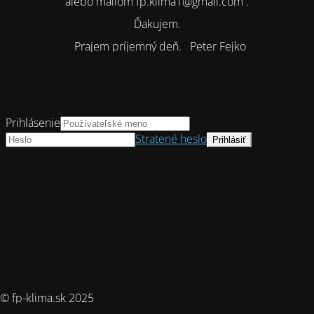
alebo mailom fp.klima1@gmail.com .
Ďakujem.
Prajem príjemný deň. Peter Fejko
Prihlásenie
Stratené heslo
© fp-klima.sk 2025